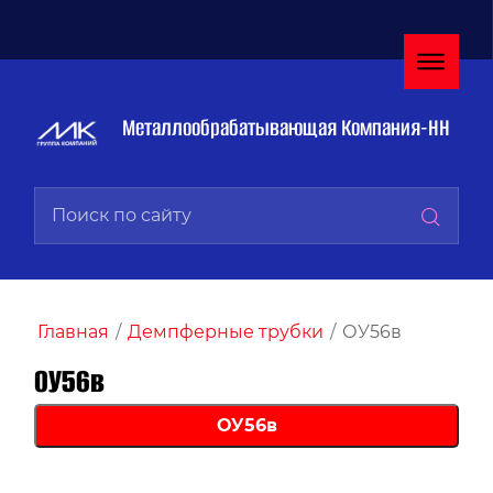
Металлообрабатывающая Компания-НН
Главная
/
Демпферные трубки
/
ОУ56в
ОУ56в