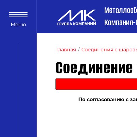
Металлоо
Компания-
Меню
Главная
/
Соединения с шаро
Соединение
По согласованию с з