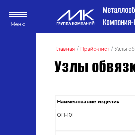
Металлоо
Компания-
Меню
Главная
/
Прайс-лист
/
Узлы об
Узлы обвяз
Наименование изделия
ОП-101