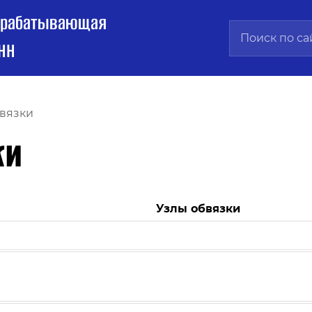
брабатывающая
НН
вязки
ки
Узлы обвязки