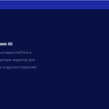
ния-НН
поставка КИПиА и
артные изделия для
 и других отраслей.